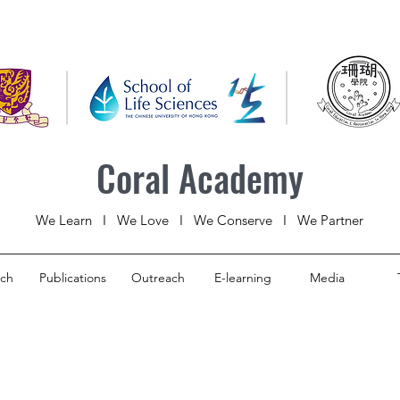
Coral Academy
We Learn I We Love I We Conserve I We Partner
rch
Publications
Outreach
E-learning
Media