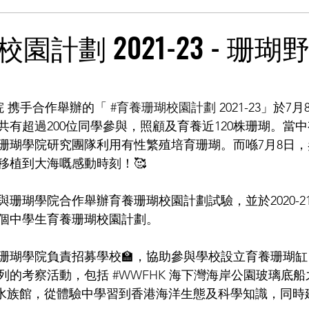
園計劃 2021-23 - 珊
院
 携手合作舉辦的「 
#育養珊瑚校園計劃
 2021-23」於
共有超過200位同學參與，照顧及育養近120株珊瑚。當
珊瑚學院研究團隊利用有性繁殖培育珊瑚。而喺7月8日
移植到大海嘅感動時刻！🥰
開始與珊瑚學院合作舉辦育養珊瑚校園計劃試驗，並於2020-
個中學生育養珊瑚校園計劃。 
珊瑚學院負責招募學校🏫，協助參與學校設立育養珊瑚
列的考察活動，包括 
#WWFHK
 海下灣海岸公園玻璃底船
觀水族館，從體驗中學習到香港海洋生態及科學知識，同時