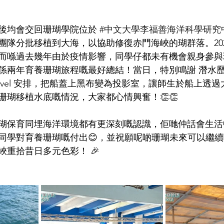
後均會交回珊瑚學院位於 
#中文大學李福善海洋科學研究
隊分批移植到大海，以協助修復赤門海峽的瑚群落。2021
，而喺過去幾年由於疫情影響，同學仔都未有機會親身參
係兩年育養珊瑚旅程嘅最好總結！當日，特別鳴謝 潛水歷險
ture Travel 安排，把船蓋上黑布變為投影室，讓師生於船上
珊瑚移植水底嘅情況，大家都心情興奮！👏👏
瑚保育同埋海洋環境都有更深刻嘅認識，佢哋仲話會生活
同學對育養珊瑚嘅付出😊，並祝願呢啲珊瑚未來可以繼
重拾昔日多元色彩！ 🎉