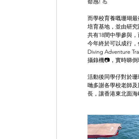
命感! 💪
而學校育養嘅珊瑚最
培育基地，並由研究團
共有18間中學參與
今年終於可以成行，
Diving Adven
攝錄機📷，實時睇倒
活動後同學仔對於珊
哋多謝各學校老師及
長，讓香港東北面海峽