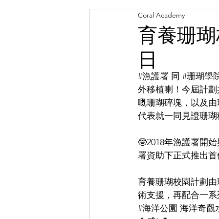
Coral Academy
育養珊瑚校
日
#漁護署
 同 
#珊瑚學
外移植喇！今屆計劃
嘅珊瑚碎塊，以及由
代表就一同見證珊瑚
🤓2018年漁護署
署資助下正式推出首
育養珊瑚校園計劃由
術支援，再配合一系
#海洋公園
 海洋奇