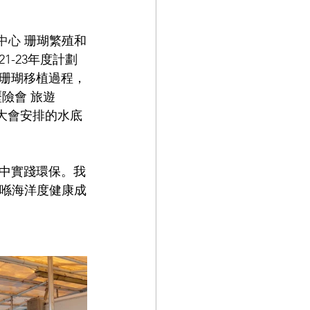
中心
 珊瑚繁殖和
-23年度計劃
與珊瑚移植過程，
會 旅遊 
透過大會安排的水底
中實踐環保。我
續喺海洋度健康成