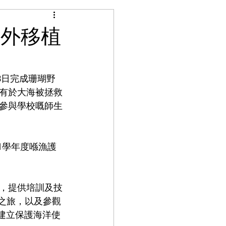
瑚野外移植
7月8日完成珊瑚野
中有於大海被拯救
，參與學校嘅師生
21學年度喺漁護
缸，提供培訓及技
之旅，以及參觀 
建立保護海洋使